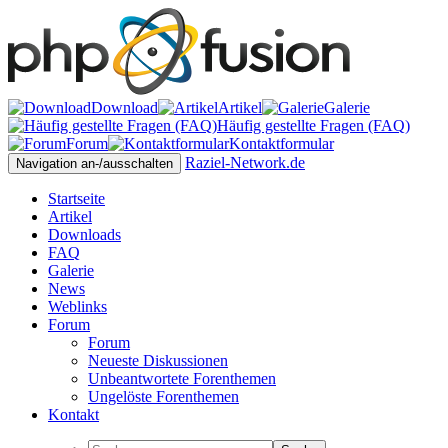
Download
Artikel
Galerie
Häufig gestellte Fragen (FAQ)
Forum
Kontaktformular
Raziel-Network.de
Navigation an-/ausschalten
Startseite
Artikel
Downloads
FAQ
Galerie
News
Weblinks
Forum
Forum
Neueste Diskussionen
Unbeantwortete Forenthemen
Ungelöste Forenthemen
Kontakt