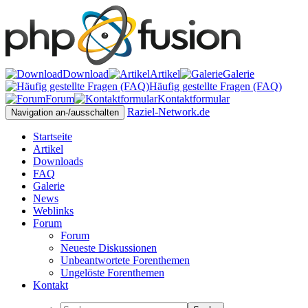
Download
Artikel
Galerie
Häufig gestellte Fragen (FAQ)
Forum
Kontaktformular
Raziel-Network.de
Navigation an-/ausschalten
Startseite
Artikel
Downloads
FAQ
Galerie
News
Weblinks
Forum
Forum
Neueste Diskussionen
Unbeantwortete Forenthemen
Ungelöste Forenthemen
Kontakt